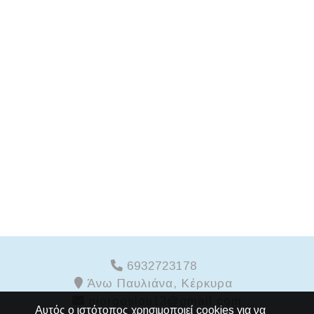
6932723178
Άνω Παυλιάνα, Κέρκυρα
giorgoslou13@gmail.com
Αυτός ο ιστότοπος χρησιμοποιεί cookies για να